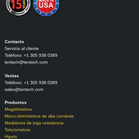
kV
Contacto
Servicio al cliente
Teléfono: +1 305 938 0389
tentech@tentech.com
Ventas
Teléfono: +1 305 938 0389
sales@tentech.com
Productos
Megóhmetros
Micro-ohmímetros de alta corriente
Medidores de baja resistencia
Telurómetros
Hipots