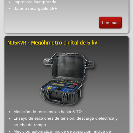
Impresora incorporada
Batería recargable LFP
Lee más
sobre
MD506
-
MD5KVR - Megóhmetro digital de 5 kV
Megóhm
digital
de
5
kV
Medición de resistencias hasta 5 TΩ
Ensayo de escalones de tensión, descarga dieléctrica y
prueba de rampa
Medición automática: índice de absorción, índice de