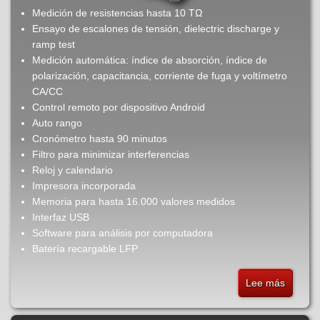
Medición de resistencias hasta 10 TΩ
Ensayo de escalones de tensión, dielectric discharge y
ramp test
Medición automática: índice de absorción, índice de
polarización, capacitancia, corriente de fuga y voltímetro
CA/CC
Control remoto por dispositivo Android
Auto rango
Cronómetro hasta 90 minutos
Filtro para minimizar interferencias
Reloj y calendario
Impresora incorporada
Memoria para hasta 16.000 valores medidos
Interfaz USB
Software para análisis por computadora
Batería recargable LFP
Lee más
sobre
MD10K
-