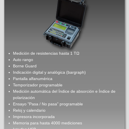
Medición de resistencias hasta 1 TΩ
Auto rango
Borne Guard
Indicación digital y analógica (bargraph)
Pantalla alfanumérica
Temporizador programable
Medición automática del Índice de absorción e Índice de
polarización
Ensayo "Pasa / No pasa" programable
Reloj y calendario
Impresora incorporada
Memoria para hasta 4000 mediciones