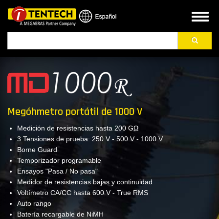
Pasar
al
Toggl
contenido
naviga
Buscar
principal
Megóhmetro portátil de 1000 V
Medición de resistencias hasta 200 GΩ
3 Tensiones de prueba: 250 V - 500 V - 1000 V
Borne Guard
Temporizador programable
Ensayos "Pasa / No pasa"
Medidor de resistencias bajas y continuidad
Voltímetro CA/CC hasta 600 V - True RMS
Auto rango
Batería recargable de NiMH