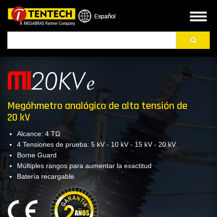
Pasar
al
Toggl
contenido
naviga
Buscar
principal
Megóhmetro analógico de alta tensión de
20 kV
Alcance: 4 TΩ
4 Tensiones de prueba: 5 kV - 10 kV - 15 kV - 20 kV
Borne Guard
Múltiples rangos para aumentar la exactitud
Batería recargable