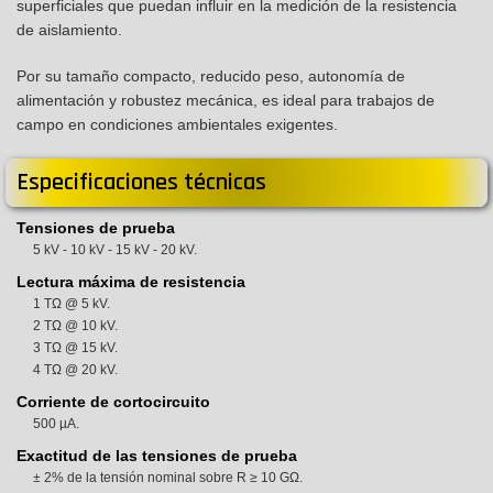
superficiales que puedan influir en la medición de la resistencia
de aislamiento.
Por su tamaño compacto, reducido peso, autonomía de
alimentación y robustez mecánica, es ideal para trabajos de
campo en condiciones ambientales exigentes.
Especificaciones técnicas
Tensiones de prueba
5 kV - 10 kV - 15 kV - 20 kV.
Lectura máxima de resistencia
1 TΩ @ 5 kV.
2 TΩ @ 10 kV.
3 TΩ @ 15 kV.
4 TΩ @ 20 kV.
Corriente de cortocircuito
500 µA.
Exactitud de las tensiones de prueba
± 2% de la tensión nominal sobre R ≥ 10 GΩ.