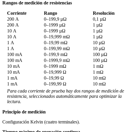
Rangos de medición de resistencias
Corriente
Rango
Resolución
200 A
0–199,9 µΩ
0,1 µΩ
200 A
0–1999 µΩ
1 µΩ
10 A
0–1999 µΩ
1 µΩ
10 A
0–19,999 mΩ
1 µΩ
1 A
0–19,99 mΩ
10 µΩ
1 A
0–199,99 mΩ
10 µΩ
100 mA
0–199,9 mΩ
100 µΩ
100 mA
0–1999,9 mΩ
100 µΩ
10 mA
0–1999 mΩ
1 mΩ
10 mA
0–19,999 Ω
1 mΩ
1 mA
0–19,99 Ω
10 mΩ
1 mA
0–199,99 Ω
10 mΩ
Para cada corriente de prueba hay dos rangos de medición de
resistencia, seleccionados automáticamente para optimizar la
lectura.
Principio de medición
Configuración Kelvin (cuatro terminales).
Tiempo máximo de operación continua